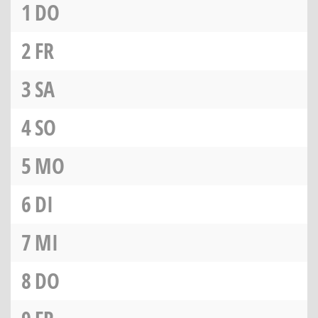
1
DO
2
FR
3
SA
4
SO
5
MO
6
DI
7
MI
8
DO