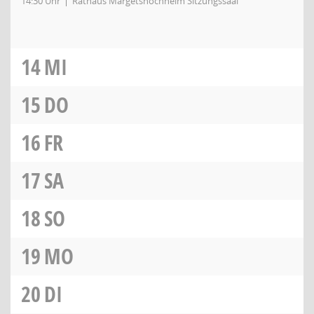
14:30 Uhr
Rathaus Margetshöchheim Sitzungssaal
14
MI
15
DO
16
FR
17
SA
18
SO
19
MO
20
DI