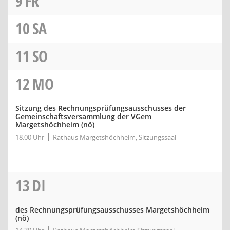
9
FR
10
SA
11
SO
12
MO
Sitzung des Rechnungsprüfungsausschusses der
Gemeinschaftsversammlung der VGem
Margetshöchheim
(nö)
18:00 Uhr
Rathaus Margetshöchheim, Sitzungssaal
13
DI
des Rechnungsprüfungsausschusses Margetshöchheim
(nö)