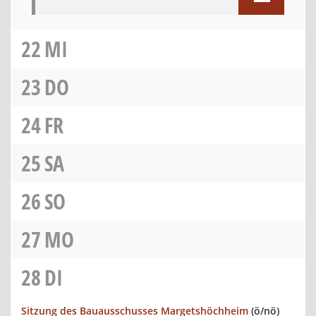
22
MI
23
DO
24
FR
25
SA
26
SO
27
MO
28
DI
Sitzung des Bauausschusses Margetshöchheim
(ö/nö)