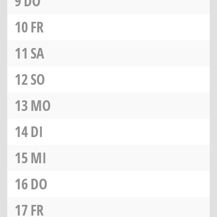
9
DO
10
FR
11
SA
12
SO
13
MO
14
DI
15
MI
16
DO
17
FR