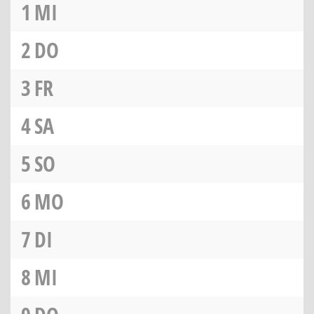
1
MI
2
DO
3
FR
4
SA
5
SO
6
MO
7
DI
8
MI