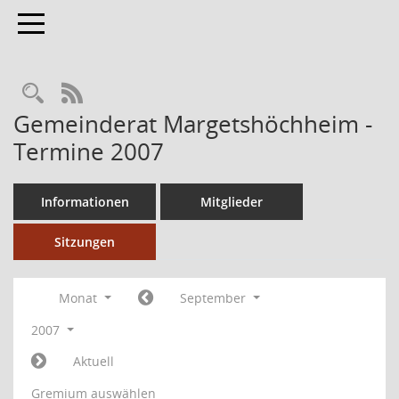
Toggle navigation
RSS-Feed
Gemeinderat Margetshöchheim -
Termine 2007
Informationen
Mitglieder
Sitzungen
Monat
September
2007
Aktuell
Gremium auswählen