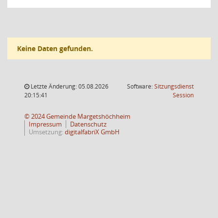
Keine Daten gefunden.
Letzte Änderung: 05.08.2026
Software:
Sitzungsdienst
(Wird in
20:15:41
Session
© 2024 Gemeinde Margetshöchheim
Impressum
Datenschutz
Umsetzung:
digitalfabriX GmbH