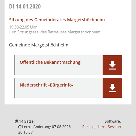
DI
14.01.2020
Sitzung des Gemeinderates Margetshöchheim
19:30-22:05 Uhr
im Sitzungssaal des Rathauses Margetshöchheim
Gemeinde Margetshöchheim
Öffentliche Bekanntmachung
Niederschrift -Bürgerinfo-
14 Sätze
Software:
(Wird in
Letzte Änderung: 07.08.2026
Sitzungsdienst
Session
20:15:37