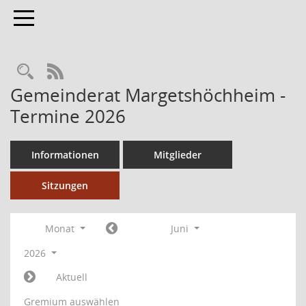
Toggle navigation
RSS-Feed
Gemeinderat Margetshöchheim -
Termine 2026
Informationen
Mitglieder
Sitzungen
Monat
Juni
2026
Aktuell
Gremium auswählen