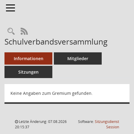
Toggle navigation
RSS-Feed
Schulverbandsversammlung
Informationen
Mitglieder
Sitzungen
Keine Angaben zum Gremium gefunden.
Letzte Änderung: 07.08.2026
Software:
Sitzungsdienst
(Wird in
20:15:37
Session