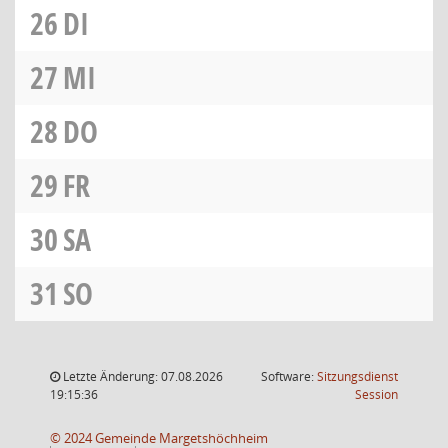
26
DI
27
MI
28
DO
29
FR
30
SA
31
SO
Letzte Änderung: 07.08.2026
Software:
Sitzungsdienst
(Wird in
19:15:36
Session
© 2024 Gemeinde Margetshöchheim