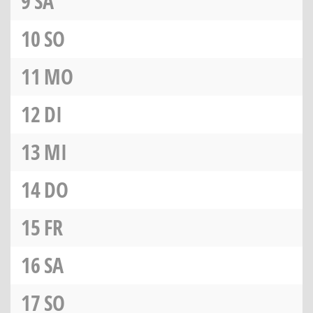
9
SA
10
SO
11
MO
12
DI
13
MI
14
DO
15
FR
16
SA
17
SO