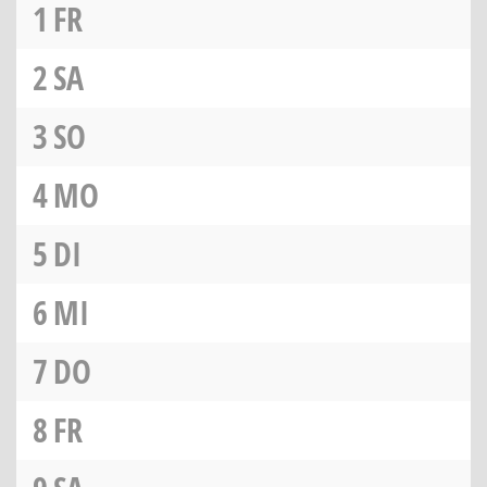
1
FR
2
SA
3
SO
4
MO
5
DI
6
MI
7
DO
8
FR