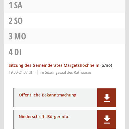
1
SA
2
SO
3
MO
4
DI
Sitzung des Gemeinderates Margetshöchheim
(ö/nö)
19:30-21:37 Uhr
im Sitzungssaal des Rathauses
Öffentliche Bekanntmachung
Niederschrift -Bürgerinfo-