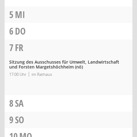
5
MI
6
DO
7
FR
Sitzung des Ausschusses für Umwelt, Landwirtschaft
und Forsten Margetshöchheim
(nö)
17:00 Uhr
im Rathaus
8
SA
9
SO
10
MO