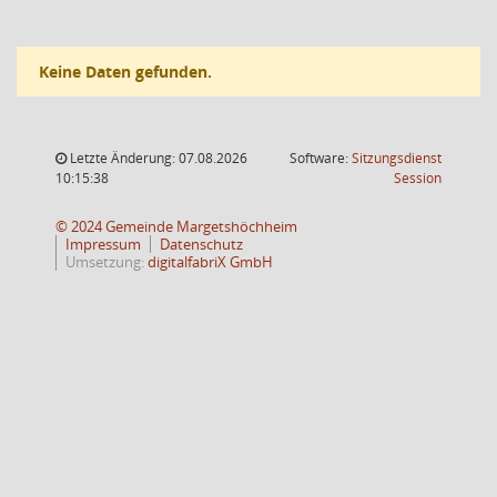
Keine Daten gefunden.
Letzte Änderung: 07.08.2026
Software:
Sitzungsdienst
(Wird in
10:15:38
Session
© 2024 Gemeinde Margetshöchheim
Impressum
Datenschutz
Umsetzung:
digitalfabriX GmbH