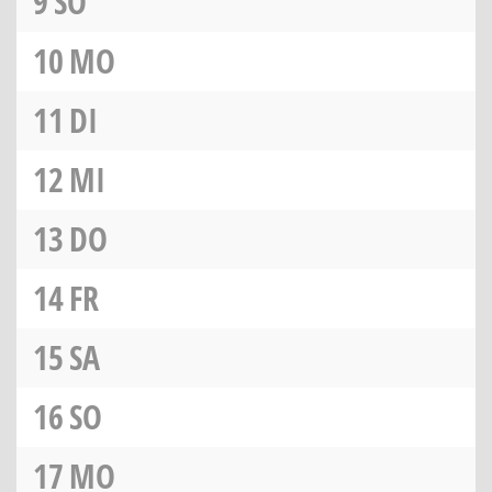
9
SO
10
MO
11
DI
12
MI
13
DO
14
FR
15
SA
16
SO
17
MO