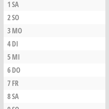
1
SA
2
SO
3
MO
4
DI
5
MI
6
DO
7
FR
8
SA