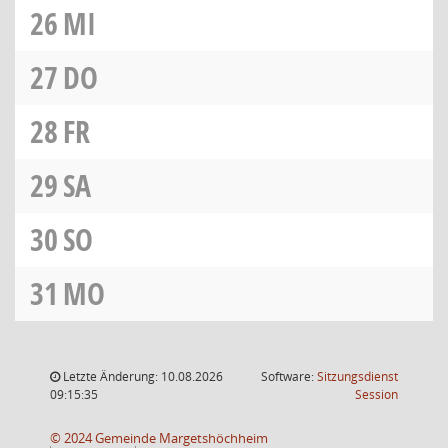
26
MI
27
DO
28
FR
29
SA
30
SO
31
MO
Letzte Änderung: 10.08.2026
Software:
Sitzungsdienst
(Wird in
09:15:35
Session
© 2024 Gemeinde Margetshöchheim