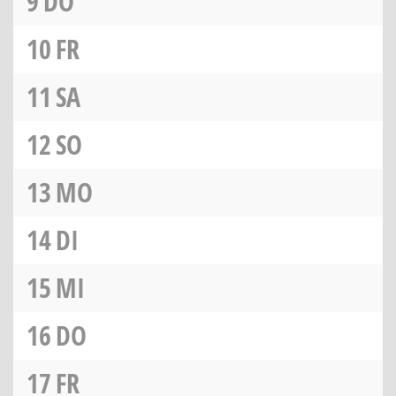
9
DO
10
FR
11
SA
12
SO
13
MO
14
DI
15
MI
16
DO
17
FR