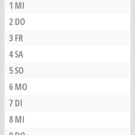
1
MI
2
DO
3
FR
4
SA
5
SO
6
MO
7
DI
8
MI