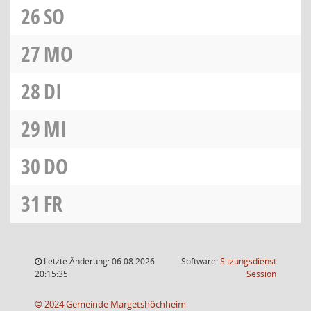
26
SO
27
MO
28
DI
29
MI
30
DO
31
FR
Letzte Änderung: 06.08.2026
Software:
Sitzungsdienst
(Wird in
20:15:35
Session
© 2024 Gemeinde Margetshöchheim