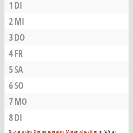
1
DI
2
MI
3
DO
4
FR
5
SA
6
SO
7
MO
8
DI
Sitzung des Gemeinderates Margetshöchheim
(ö/nö)