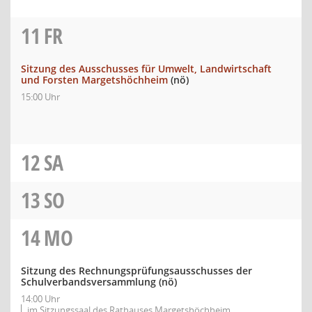
11
FR
Sitzung des Ausschusses für Umwelt, Landwirtschaft
und Forsten Margetshöchheim
(nö)
15:00 Uhr
12
SA
13
SO
14
MO
Sitzung des Rechnungsprüfungsausschusses der
Schulverbandsversammlung
(nö)
14:00 Uhr
im Sitzungssaal des Rathauses Margetshöchheim