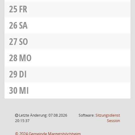
25
FR
26
SA
27
SO
28
MO
29
DI
30
MI
Letzte Änderung: 07.08.2026
Software:
Sitzungsdienst
(Wird in
20:15:37
Session
© 2024 Gemeinde Margetshöchheim