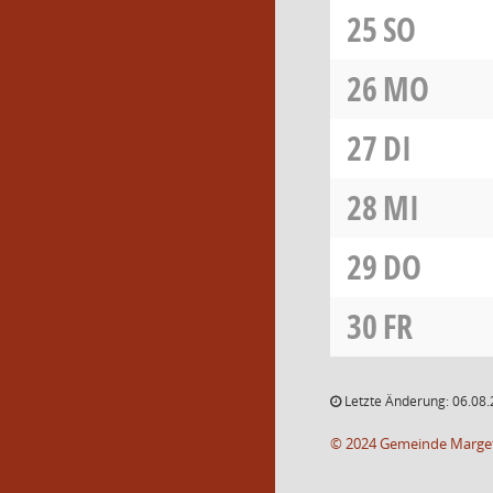
25
SO
26
MO
27
DI
28
MI
29
DO
30
FR
Letzte Änderung: 06.08.
© 2024 Gemeinde Marge