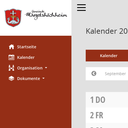
Toggle navigation
Kalender 2
Startseite
Kalender
Kalender
Organisation
September
Dokumente
1
DO
2
FR