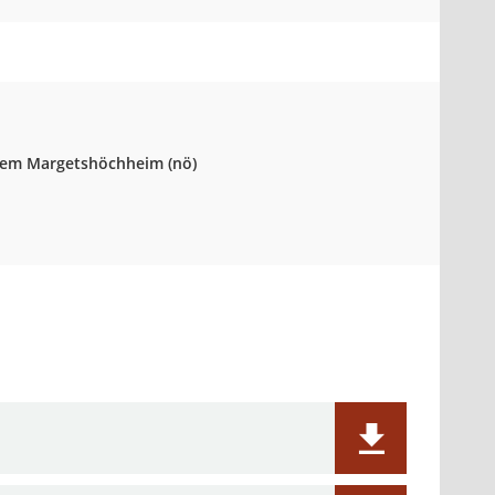
VGem Margetshöchheim
(nö)