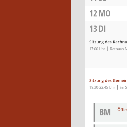
12
MO
13
DI
Sitzung des Rechn
17:00 Uhr
Rathaus M
Sitzung des Gemei
19:30-22:45 Uhr
im S
BM
Öffe