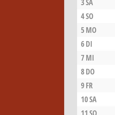
3
SA
4
SO
5
MO
6
DI
7
MI
8
DO
9
FR
10
SA
11
SO