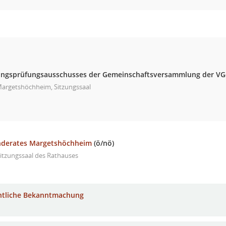
ungsprüfungsausschusses der Gemeinschaftsversammlung der 
argetshöchheim, Sitzungssaal
nderates Margetshöchheim
(ö/nö)
itzungssaal des Rathauses
ntliche Bekanntmachung