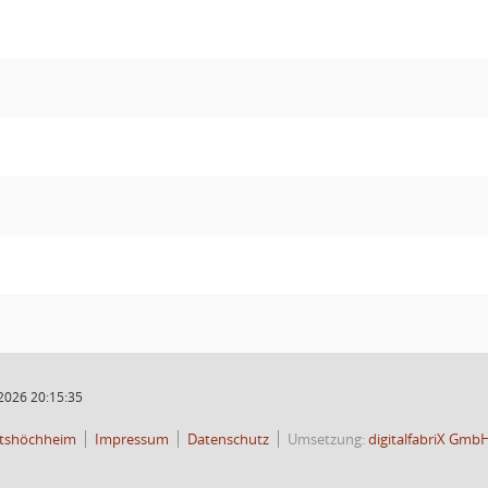
2026 20:15:35
tshöchheim
Impressum
Datenschutz
Umsetzung:
digitalfabriX Gmb