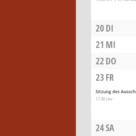
20
DI
21
MI
22
DO
23
FR
Sitzung des Aussch
17:30 Uhr
24
SA