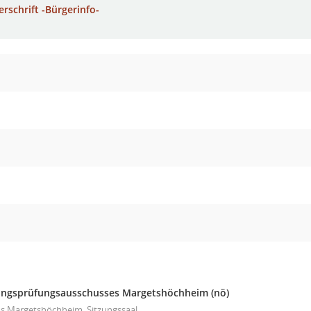
erschrift -Bürgerinfo-
ungsprüfungsausschusses Margetshöchheim
(nö)
s Margetshöchheim, Sitzungssaal