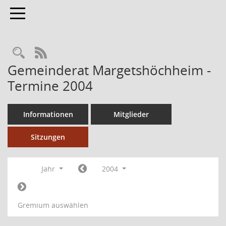
Toggle navigation
RSS-Feed
Gemeinderat Margetshöchheim -
Termine 2004
Informationen
Mitglieder
Sitzungen
Jahr
2004
Gremium auswählen