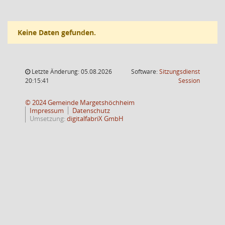
Keine Daten gefunden.
Letzte Änderung: 05.08.2026
Software:
Sitzungsdienst
(Wird in
20:15:41
Session
© 2024 Gemeinde Margetshöchheim
Impressum
Datenschutz
Umsetzung:
digitalfabriX GmbH