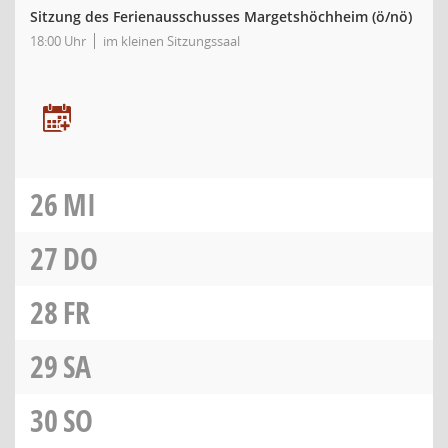
Sitzung des Ferienausschusses Margetshöchheim
(ö/nö)
18:00 Uhr
im kleinen Sitzungssaal
26
MI
27
DO
28
FR
29
SA
30
SO