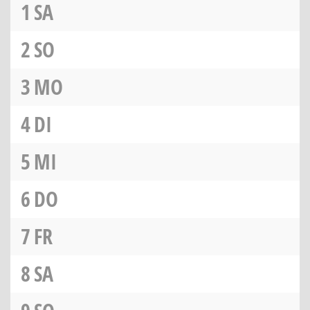
1
SA
2
SO
3
MO
4
DI
5
MI
6
DO
7
FR
8
SA