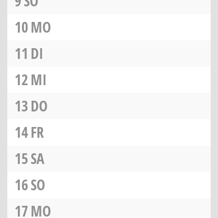
9
SO
10
MO
11
DI
12
MI
13
DO
14
FR
15
SA
16
SO
17
MO